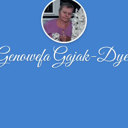
Genowefa Gajak-Dye