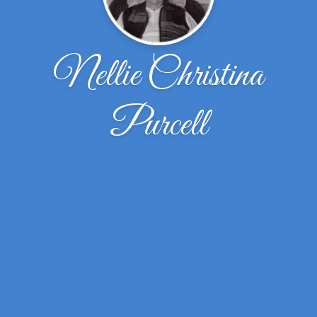
Nellie Christina
Purcell